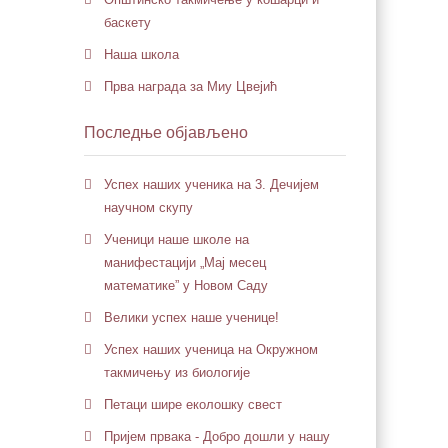
баскету
Наша школа
Прва награда за Миу Цвејић
Последње објављено
Успех наших ученика на 3. Дечијем
научном скупу
Ученици наше школе на
манифестацији „Мај месец
математике” у Новом Саду
Велики успех наше ученице!
Успех наших ученица на Окружном
такмичењу из биологије
Петaци шире еколошку свест
Пријем првака - Добро дошли у нашу