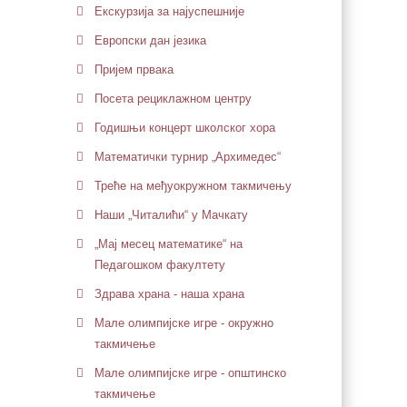
Екскурзија за најуспешније
Европски дан језика
Пријем првака
Посета рециклажном центру
Годишњи концерт школског хора
Математички турнир „Архимедес“
Треће на међуокружном такмичењу
Наши „Читалићи“ у Мачкату
„Мај месец математике“ на
Педагошком факултету
Здрава храна - наша храна
Мале олимпијске игре - окружно
такмичење
Мале олимпијске игре - општинско
такмичење