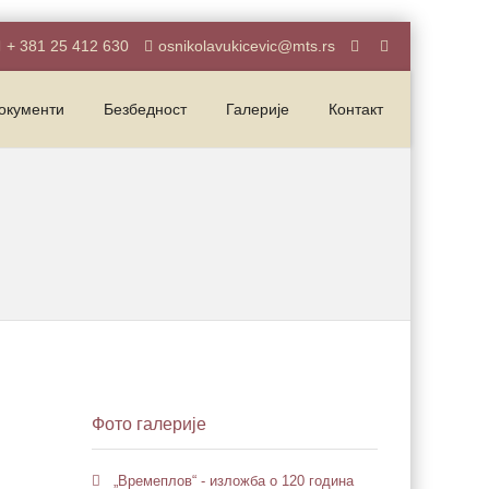
+ 381 25 412 630
osnikolavukicevic@mts.rs
окументи
Безбедност
Галерије
Контакт
Фото галерије
„Времеплов“ - изложба о 120 година