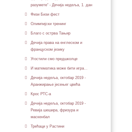
разумете“ - Дечија недеља, 1. дан
Физи Бизи фест
Олимпијски тренинг
Благо с острва Тањир
Дечија права на енглеском и
француском језику
Угостили смо предшколце
И математика може бити игра...
Дечија недеља, октобар 2019 -
Аранжирање јесењег цвећа
Крос РТС-а
Дечија недеља, октобар 2019 -
Ревија шешира, фризура и
маскенбал
Трећаци у Растини