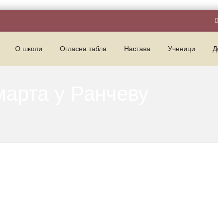
О школи
Огласна табла
Настава
Ученици
Д
арта у Ранчеву