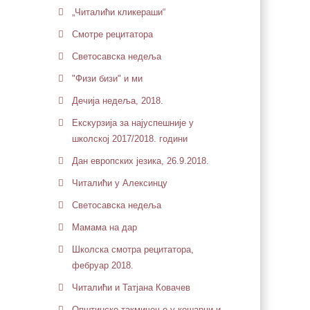
„Читалићи кликераши“
Смотре рецитатора
Светосавска недеља
"Физи бизи" и ми
Дечија недеља, 2018.
Екскурзија за најуспешније у
школској 2017/2018. години
Дан европских језика, 26.9.2018.
Читалићи у Алексинцу
Светосавска недеља
Мамама на дар
Школска смотра рецитатора,
фебруар 2018.
Читалићи и Татјана Ковачев
Општинско такмичење у кошарци и