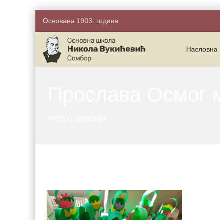
Основана 1903. године
Насловна
Прослава Осмог м
Фото галерија