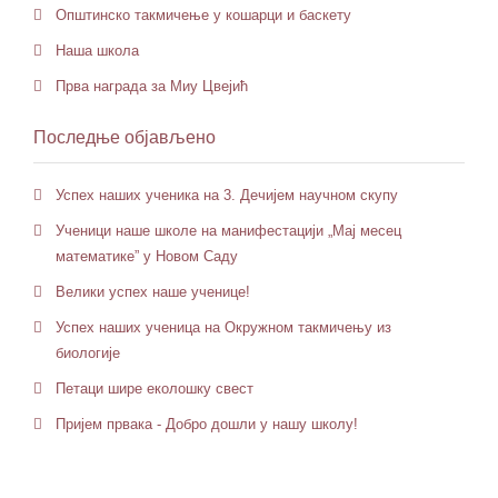
Општинско такмичење у кошарци и баскету
Наша школа
Прва награда за Миу Цвејић
Последње објављено
Успех наших ученика на 3. Дечијем научном скупу
Ученици наше школе на манифестацији „Мај месец
математике” у Новом Саду
Велики успех наше ученице!
Успех наших ученица на Окружном такмичењу из
биологије
Петaци шире еколошку свест
Пријем првака - Добро дошли у нашу школу!