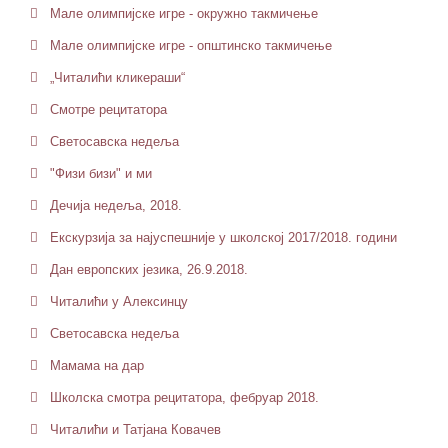
Мале олимпијске игре - окружно такмичење
Мале олимпијске игре - општинско такмичење
„Читалићи кликераши“
Смотре рецитатора
Светосавска недеља
"Физи бизи" и ми
Дечија недеља, 2018.
Екскурзија за најуспешније у школској 2017/2018. години
Дан европских језика, 26.9.2018.
Читалићи у Алексинцу
Светосавска недеља
Мамама на дар
Школска смотра рецитатора, фебруар 2018.
Читалићи и Татјана Ковачев