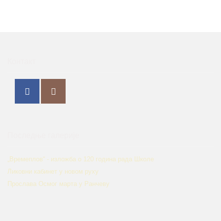
Контакт
Последње галерије
„Времеплов“ - изложба о 120 година рада Школе
Ликовни кабинет у новом руху
Прослава Осмог марта у Ранчеву