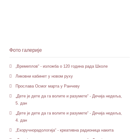
Фото галерије
„Времеплов“ - изложба о 120 година рада Школе
Ликовни кабинет у новом руху
Прослава Осмог марта у Ранчеву
„Дете је дете да га волите и разумете“ - Дечија недеља,
5. дан
„Дете је дете да га волите и разумете“ - Дечија недеља,
4. дан
„Екоручнорадологија“ - креативна радионица накита