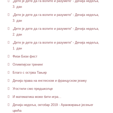
„Дете је дете да га волите и разумете“ - Дечија недеља,
3. дан
„Дете је дете да га волите и разумете“ - Дечија недеља,
3. дан
„Дете је дете да га волите и разумете“ - Дечија недеља,
2. дан
„Дете је дете да га волите и разумете“ - Дечија недеља,
1. дан
Физи Бизи фест
Олимпијски тренинг
Благо с острва Тањир
Дечија права на енглеском и француском језику
Угостили смо предшколце
И математика може бити игра...
Дечија недеља, октобар 2019 - Аранжирање јесењег
цвећа