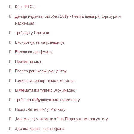
Крос РТС-а
Дечија недеља, октобар 2019 - Ревија шешира, фризура и
маскенбал
Трећаци у Растини
Екскурзија за најуспешније
Европски дан језика
Пријем првака
Посета рециклажном центру
Годишњи концерт школског хора
Математички турнир „Архимедес“
Треће на међуокружном такмичењу
Наши „Читалићи“ у Мачкату
„Мај месец математике“ на Педагошком факултету
Здрава храна - наша храна