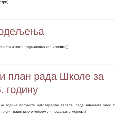
отри)
 одељења
ивности и након одржавања као извештај)
и план рада Школе за
. годину
ке године попуните одговарајуће табеле. Када завршите унос 
план - ваше име и презиме
и пошаљите мејлом.)