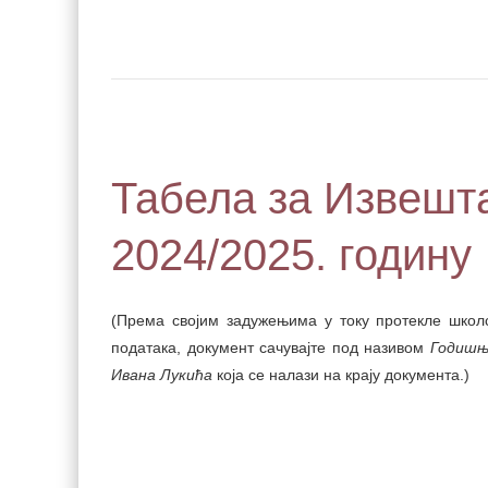
Табела за Извешта
2024/2025. годину
(Према својим задужењима у току протекле школс
података, документ сачувајте под називом
Годишњ
Ивана Лукића
која се налази на крају документа.)