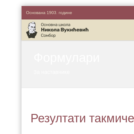
Основана 1903. године
Формулари
За наставнике
Резултати такмич