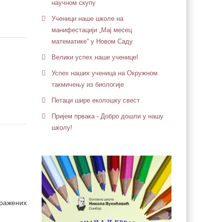
научном скупу
Ученици наше школе на
манифестацији „Мај месец
математике” у Новом Саду
Велики успех наше ученице!
Успех наших ученица на Окружном
такмичењу из биологије
Петaци шире еколошку свест
Пријем првака - Добро дошли у нашу
школу!
тражених