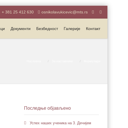
+ 381 25 412 630
osnikolavukicevic@mts.rs
ици
Документи
Безбедност
Галерије
Контакт
Насловна
За наставнике
Формулари
Последње објављено
Успех наших ученика на 3. Дечијем