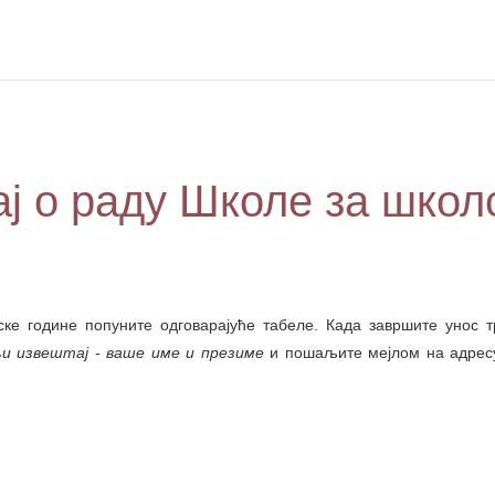
ј о раду Школе за школ
ке године попуните одговарајуће табеле. Када завршите унос 
и извештај - ваше име и презиме
и пошаљите мејлом на адресу