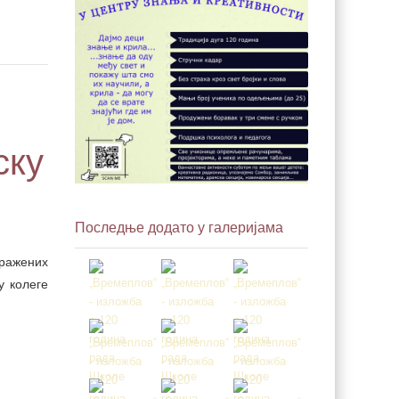
ску
Последње додато у галеријама
тражених
 колеге