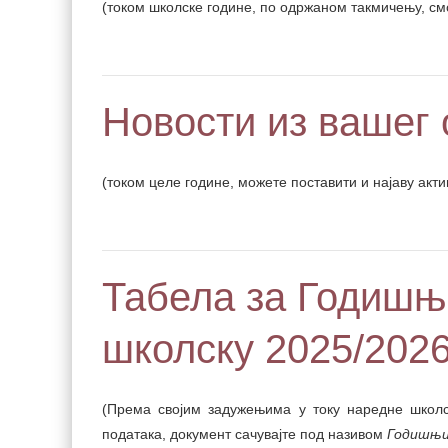
(током школске године, по одржаном такмичењу, см
Новости из вашег
(током целе године, можете поставити и најаву акт
Табела за Годишњ
школску 2025/2026
(Према својим задужењима у току наредне школс
података, документ сачувајте под називом
Годишњи 