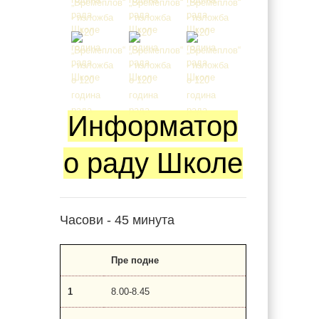
Информатор
о раду Школе
Часови - 45 минута
Пре подне
1
8.00-8.45