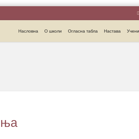
Насловна
О школи
Огласна табла
Настава
Учен
ења