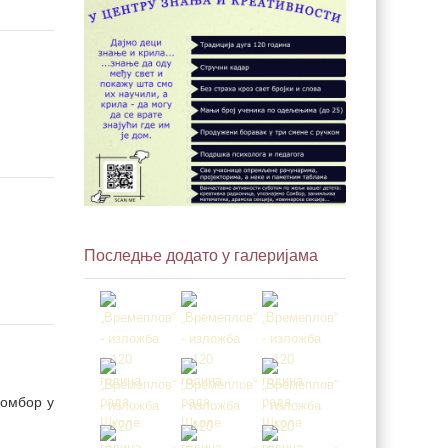
Последње додато у галеријама
Сомбор у