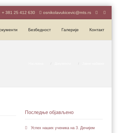
+ 381 25 412 630
osnikolavukicevic@mts.rs
окументи
Безбедност
Галерије
Контакт
Насловна
Документи
Јавне набавке
Последње објављено
Успех наших ученика на 3. Дечијем