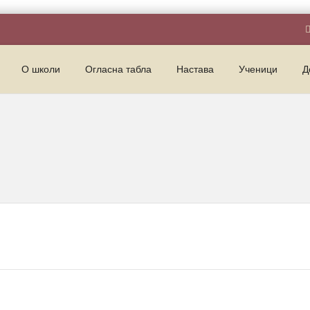
О школи
Огласна табла
Настава
Ученици
Д