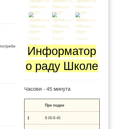
потребе
Информатор
о раду Школе
Часови - 45 минута
Пре подне
1
8.00-8.45