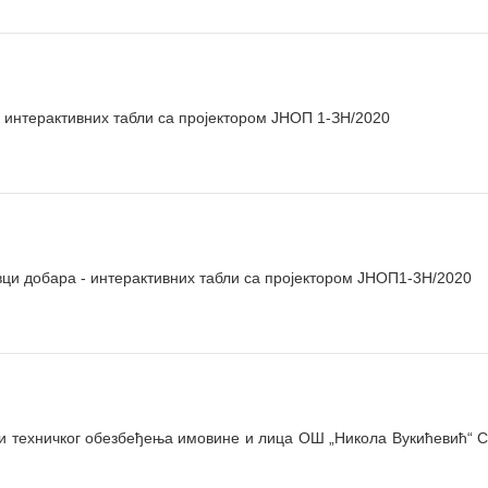
- интерактивних табли са пројектором ЈНОП 1-ЗН/2020
и добара - интерактивних табли са пројектором ЈНОП1-3Н/2020
техничког обезбеђења имовине и лица ОШ „Никола Вукићевић“ 