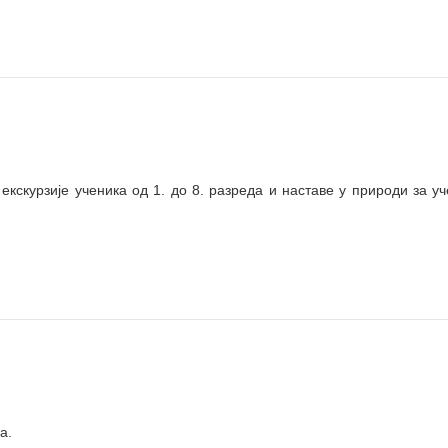
екскурзије ученика од 1. до 8. разреда и
наста
ве у природи за уч
а.