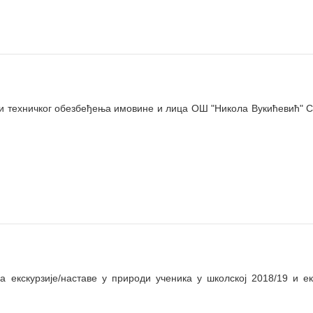
техничког обезбеђења имовине и лица ОШ "Никола Вукићевић" 
скурзије/наставе у природи ученика у школској 2018/19 и ек