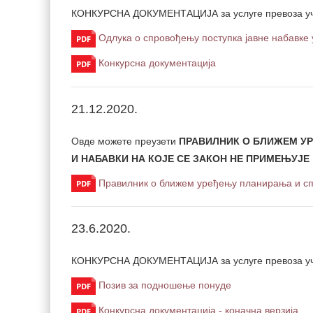
КОНКУРСНА ДОКУМЕНТАЦИЈА за у
слуге превоза у
Одлука о спровођењу поступка јавне набавке 
Конкурсна документација
21.12.2020.
Овде можете преузети
ПРАВИЛНИК О БЛИЖЕМ У
И НАБАВКИ НА КОЈЕ СЕ ЗАКОН НЕ ПРИМЕЊУЈЕ
Правилник о ближем уређењу планирања и спр
23.6.2020.
КОНКУРСНА ДОКУМЕНТАЦИЈА за у
слуге превоза у
Позив за подношење понуде
Конкурсна документација - коначна верзија