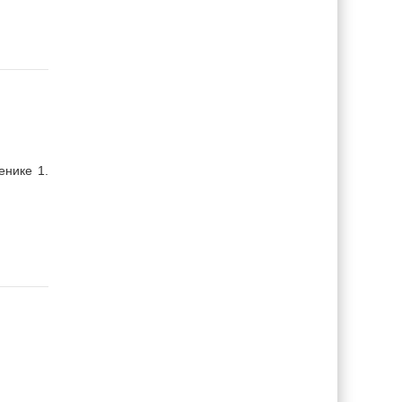
енике 1
.