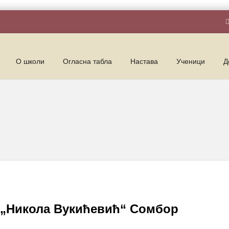
О школи
Огласна табла
Настава
Ученици
Д
 „Никола Вукићевић“ Сомбор