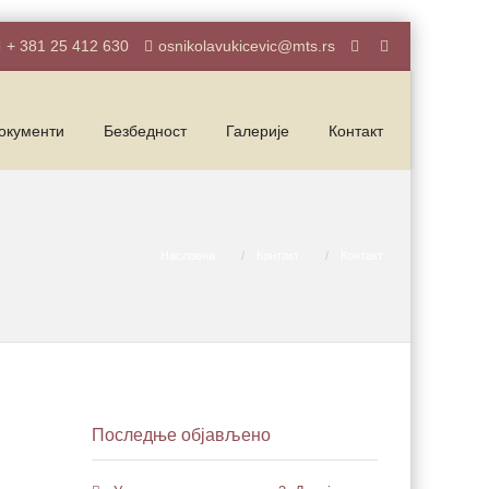
+ 381 25 412 630
osnikolavukicevic@mts.rs
окументи
Безбедност
Галерије
Контакт
Насловна
Контакт
Контакт
Последње објављено