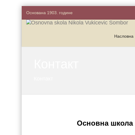
Основана 1903. године
Насловна
Контакт
Контакт
Oсновна школа