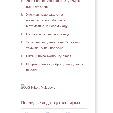
Успех наших ученика на 3. Дечијем
научном скупу
Ученици наше школе на
манифестацији „Мај месец
математике” у Новом Саду
Велики успех наше ученице!
Успех наших ученица на Окружном
такмичењу из биологије
Петaци шире еколошку свест
Пријем првака - Добро дошли у нашу
школу!
Последње додато у галеријама