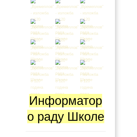
Информатор
о раду Школе