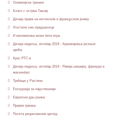
Олимпијски тренинг
Благо с острва Тањир
Дечија права на енглеском и француском језику
Угостили смо предшколце
И математика може бити игра...
Дечија недеља, октобар 2019 - Аранжирање јесењег
цвећа
Крос РТС-а
Дечија недеља, октобар 2019 - Ревија шешира, фризура и
маскенбал
Трећаци у Растини
Екскурзија за најуспешније
Европски дан језика
Пријем првака
Посета рециклажном центру