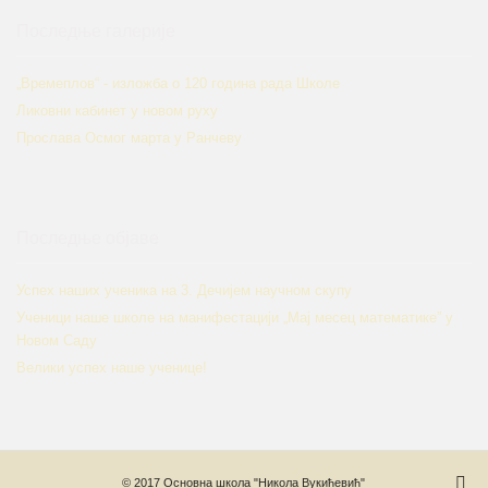
Последње галерије
„Времеплов“ - изложба о 120 година рада Школе
Ликовни кабинет у новом руху
Прослава Осмог марта у Ранчеву
Последње објаве
Успех наших ученика на 3. Дечијем научном скупу
Ученици наше школе на манифестацији „Мај месец математике” у
Новом Саду
Велики успех наше ученице!
© 2017
Основна школа "Никола Вукићевић"