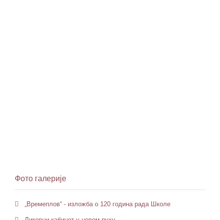
Фото галерије
„Времеплов“ - изложба о 120 година рада Школе
Ликовни кабинет у новом руху