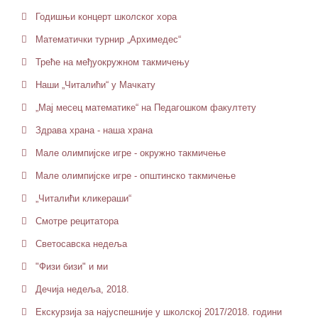
Годишњи концерт школског хора
Математички турнир „Архимедес“
Треће на међуокружном такмичењу
Наши „Читалићи“ у Мачкату
„Мај месец математике“ на Педагошком факултету
Здрава храна - наша храна
Мале олимпијске игре - окружно такмичење
Мале олимпијске игре - општинско такмичење
„Читалићи кликераши“
Смотре рецитатора
Светосавска недеља
"Физи бизи" и ми
Дечија недеља, 2018.
Екскурзија за најуспешније у школској 2017/2018. години