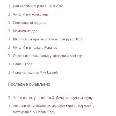
Дан европских језика, 26.9.2018.
Читалићи у Алексинцу
Светосавска недеља
Мамама на дар
Школска смотра рецитатора, фебруар 2018.
Читалићи и Татјана Ковачев
Општинско такмичење у кошарци и баскету
Наша школа
Прва награда за Миу Цвејић
Последње објављено
Успех наших ученика на 3. Дечијем научном скупу
Ученици наше школе на манифестацији „Мај месец
математике” у Новом Саду