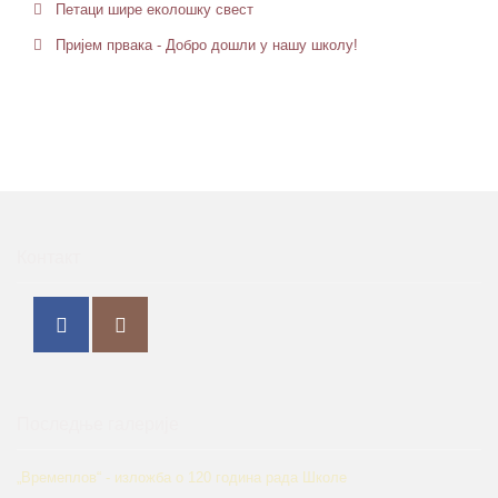
Петaци шире еколошку свест
Пријем првака - Добро дошли у нашу школу!
Контакт
Последње галерије
„Времеплов“ - изложба о 120 година рада Школе