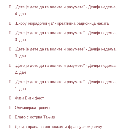
„Дете је дете да га волите и разумете“ - Дечија недеља,
4. дан
„Екоручнорадологија“ - креативна радионица накита
„Дете је дете да га волите и разумете“ - Дечија недеља,
3. дан
„Дете је дете да га волите и разумете“ - Дечија недеља,
3. дан
„Дете је дете да га волите и разумете“ - Дечија недеља,
2. дан
„Дете је дете да га волите и разумете“ - Дечија недеља,
1. дан
Физи Бизи фест
Олимпијски тренинг
Благо с острва Тањир
Дечија права на енглеском и француском језику