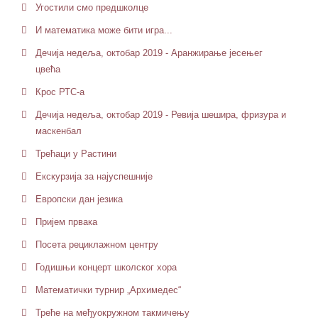
Угостили смо предшколце
И математика може бити игра...
Дечија недеља, октобар 2019 - Аранжирање јесењег
цвећа
Крос РТС-а
Дечија недеља, октобар 2019 - Ревија шешира, фризура и
маскенбал
Трећаци у Растини
Екскурзија за најуспешније
Европски дан језика
Пријем првака
Посета рециклажном центру
Годишњи концерт школског хора
Математички турнир „Архимедес“
Треће на међуокружном такмичењу