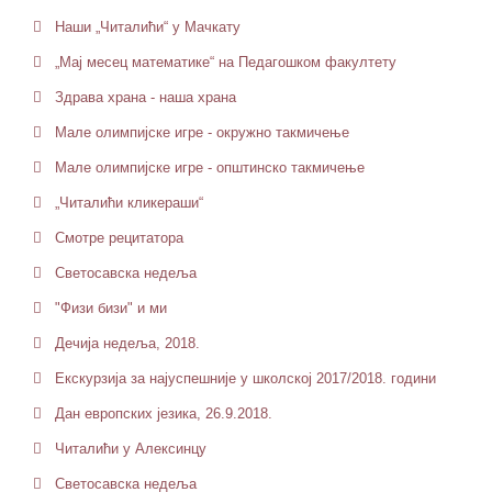
Наши „Читалићи“ у Мачкату
„Мај месец математике“ на Педагошком факултету
Здрава храна - наша храна
Мале олимпијске игре - окружно такмичење
Мале олимпијске игре - општинско такмичење
„Читалићи кликераши“
Смотре рецитатора
Светосавска недеља
"Физи бизи" и ми
Дечија недеља, 2018.
Екскурзија за најуспешније у школској 2017/2018. години
Дан европских језика, 26.9.2018.
Читалићи у Алексинцу
Светосавска недеља