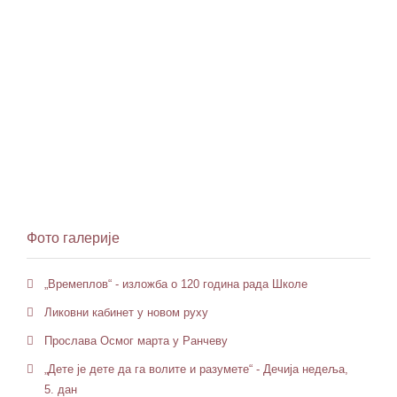
Фото галерије
„Времеплов“ - изложба о 120 година рада Школе
Ликовни кабинет у новом руху
Прослава Осмог марта у Ранчеву
„Дете је дете да га волите и разумете“ - Дечија недеља,
5. дан