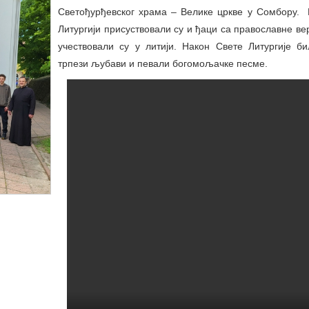
Светођурђевског храма – Велике цркве у Сомбору. 
Литургији присуствовали су и ђаци са православне ве
учествовали су у литији. Након Свете Литургије б
трпези љубави и певали богомољачке песме.