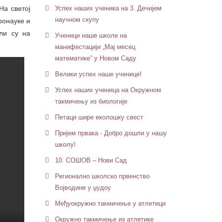
На светој
Успех наших ученика на 3. Дечијем
научном скупу
ронауке и
или су на
Ученици наше школе на
манифестацији „Мај месец
математике” у Новом Саду
Велики успех наше ученице!
Успех наших ученица на Окружном
такмичењу из биологије
Петaци шире еколошку свест
Пријем првака - Добро дошли у нашу
школу!
10. СОШОВ – Нови Сад
Регионално школско првенство
Војводине у џудоу
Међуокружно такмичење у атлетици
Окружно такмичење из атлетике