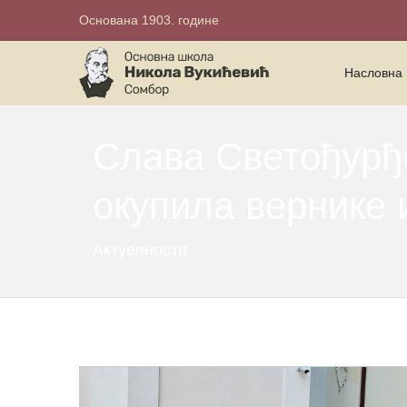
Основана 1903. године
Насловна
Слава Светођурђ
окупила вернике 
Актуелности