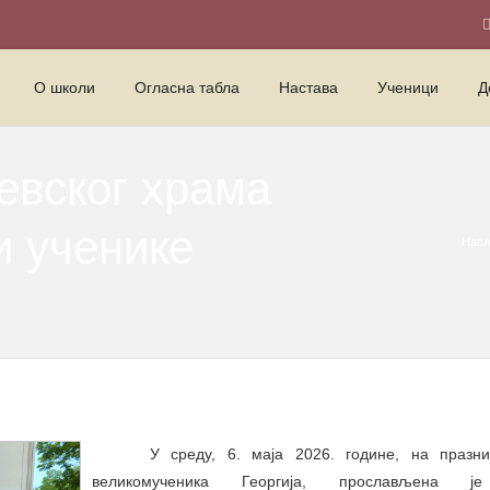
О школи
Огласна табла
Настава
Ученици
Д
евског храма
и ученике
Насл
У среду, 6. маја 2026. године, на празник
великомученика Георгија, прослављена ј