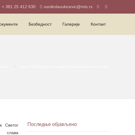
+ 381 25 412 630
osnikolavukicevic@mts.rs
окументи
Безбедност
Галерије
Контакт
овна
Слава Светођурђевског храма окупила вернике и ученике
Последње објављено
 Светог
е слава