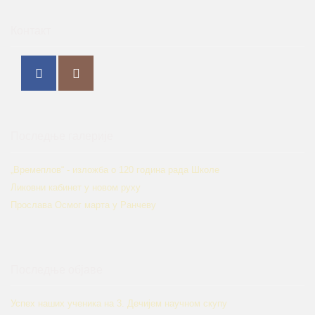
Контакт
Последње галерије
„Времеплов“ - изложба о 120 година рада Школе
Ликовни кабинет у новом руху
Прослава Осмог марта у Ранчеву
Последње објаве
Успех наших ученика на 3. Дечијем научном скупу