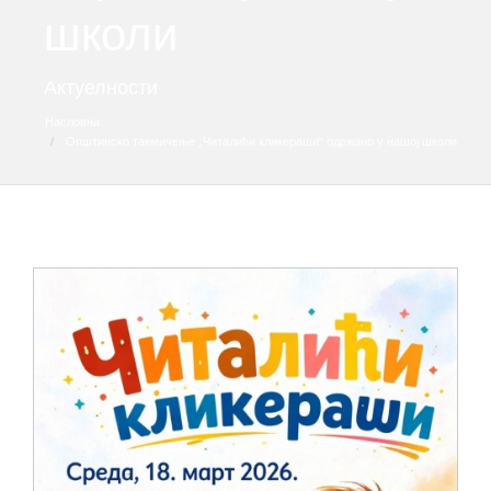
школи
Актуелности
Насловна
Општинско такмичење „Читалићи кликераши“ одржано у нашој школи