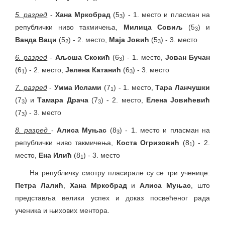
5. разред
-
Хана Мркобрад
(5
) - 1. место и пласман на
3
републички ниво такмичења,
Милица Совиљ
(5
) и
3
Ванда Ваци
(5
) - 2. место,
Маја Јовић
(5
) - 3. место
2
3
6. разред
-
Аљоша Скокић
(6
) - 1. место,
Јован Бучан
3
(6
) - 2. место,
Јелена Катанић
(6
) - 3. место
1
3
7. разред
-
Умма Ислами
(7
) - 1. место,
Тара Ланчушки
1
(7
) и
Тамара Драча
(7
) - 2. место,
Елена Јовићевић
3
3
(7
) - 3. место
3
8. разред
-
Алиса Муњас
(8
) - 1. место и пласман на
3
републички ниво такмичења,
Коста Огризовић
(8
) - 2.
1
место,
Ена Илић
(8
) - 3. место
1
На републичку смотру пласирале су се три ученице:
Петра Лалић
,
Хана Мркобрад
и
Алиса Муњас
, што
представља велики успех и доказ посвећеног рада
ученика и њихових ментора.