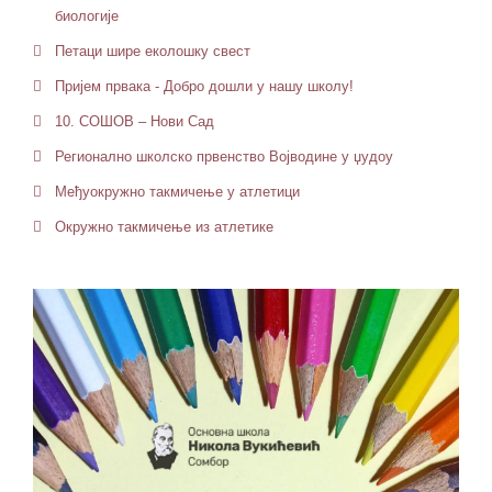
биологије
Петaци шире еколошку свест
Пријем првака - Добро дошли у нашу школу!
10. СОШОВ – Нови Сад
Регионално школско првенство Војводине у џудоу
Међуокружно такмичење у атлетици
Окружно такмичење из атлетике