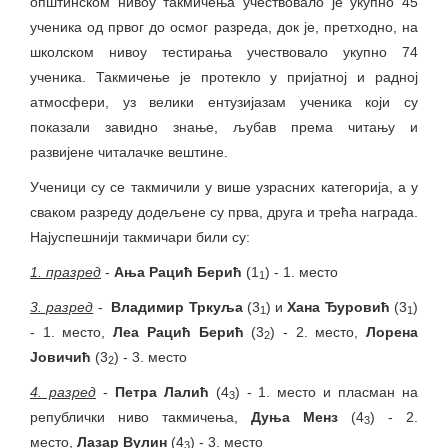
општинском нивоу такмичења учествовало је укупно 45
ученика од првог до осмог разреда, док је, претходно, на
школском нивоу тестирања учествовало укупно 74
ученика. Такмичење је протекло у пријатној и радној
атмосфери, уз велики ентузијазам ученика који су
показали завидно знање, љубав према читању и
развијене читалачке вештине.
Ученици су се такмичили у више узрасних категорија, а у
сваком разреду додељене су прва, друга и трећа награда.
Најуспешнији такмичари били су:
1. празред
-
Ања Рацић Берић
(1
) - 1. место
1
3. разред
-
Владимир Тркуља
(3
) и
Хана Ђуровић
(3
)
1
1
- 1. место,
Леа Рацић Берић
(3
) - 2. место,
Лорена
2
Јовичић
(3
) - 3. место
2
4. разред
-
Петра Лалић
(4
) - 1. место и пласман на
3
републички ниво такмичења,
Дуња Менз
(4
) - 2.
3
место,
Лазар Вулин
(4
) - 3. место
3