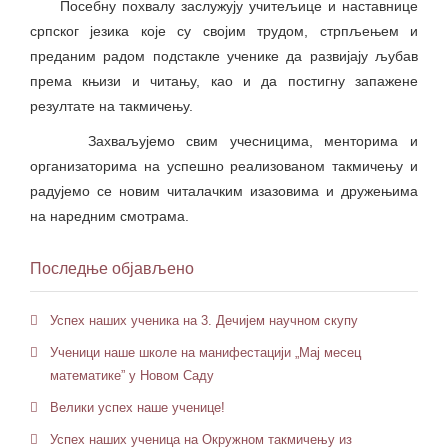
Посебну похвалу заслужују учитељице и наставнице
српског језика које су својим трудом, стрпљењем и
преданим радом подстакле ученике да развијају љубав
према књизи и читању, као и да постигну запажене
резултате на такмичењу.
Захваљујемо свим учесницима, менторима и
организаторима на успешно реализованом такмичењу и
радујемо се новим читалачким изазовима и дружењима
на наредним смотрама.
Последње објављено
Успех наших ученика на 3. Дечијем научном скупу
Ученици наше школе на манифестацији „Мај месец
математике” у Новом Саду
Велики успех наше ученице!
Успех наших ученица на Окружном такмичењу из