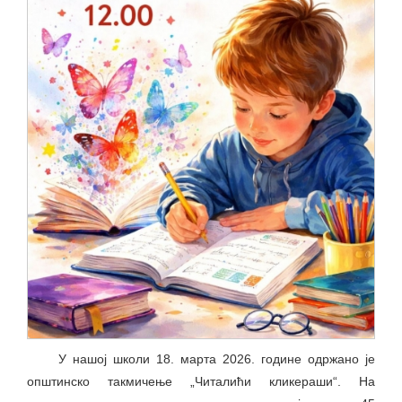
У нашој школи 18. марта 2026. године одржано је
општинско такмичење „Читалићи кликераши“. На