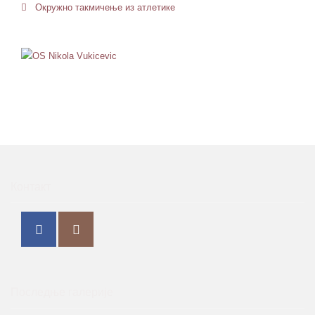
Окружно такмичење из атлетике
Контакт
Последње галерије