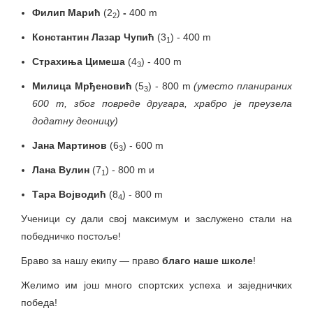
Филип Марић
(2
)
-
400 m
2
Константин Лазар Чупић
(3
) - 400 m
1
Страхиња Цимеша
(4
) - 400 m
3
Милица Мрђеновић
(5
) - 800 m
(уместо планираних
3
600 m, због повреде другара, храбро је преузела
додатну деоницу)
Јана Мартинов
(6
) - 600 m
3
Лана Вулин
(7
) - 800 m и
1
Тара Војводић
(8
) - 800 m
4
Ученици су дали свој максимум и заслужено стали на
победничко постоље!
Браво за нашу екипу — право
благо наше школе
!
Желимо им још много спортских успеха и заједничких
победа!