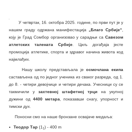
У четвртак, 16. октобра 2025. године, по први пут је у
нашем граду одржана манифестација
„Благо Србије“
,
коју је Град Сомбор организовао у сарадњи са
Савезом
атлетских талената Србије
. Циљ догађаја јесте
промоција атлетике, спорта и здравог начина живота код
најмлађих.
Нашу школу представљала је
осмочлана екипа
састављена од по једног ученика из сваког разреда, од 1.
до 8. - четири девојчице и четири дечака. Учесници су се
такмичили у
захтевној штафетној трци
на укупној
дужини од
4400 метара
, показавши снагу, упорност и
тимски дух.
Поносни смо на наше бронзане освајаче медаља:
Теодор Тар
(1
) - 400 m
1