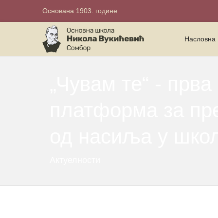
Основана 1903. године
Насловна
„Чувам те“ - прв
платформа за пре
од насиља у шко
Актуелности