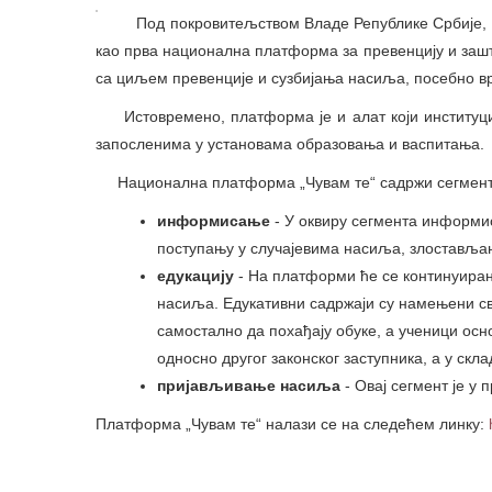
Под покровитељством Владе Републике Србије, ма
као прва национална платформа за превенцију и заш
са циљем превенције и сузбијања насиља, посебно 
Истовремено, платформа је и алат који институци
запосленима у установама образовања и васпитања.
Национална платформа „Чувам те“ садржи сегменте 
информисање
- У оквиру сегмента информи
поступању у случајевима насиља, злоставља
едукацију
- На платформи ћe се континуиран
насиља. Едукативни садржаји су намењени с
самостално да похађају обуке, а ученици осн
односно другог законског заступника, а у скл
пријављивање насиља
- Овај сегмент је у 
Платформа „Чувам те“ налази се на следећем линку: