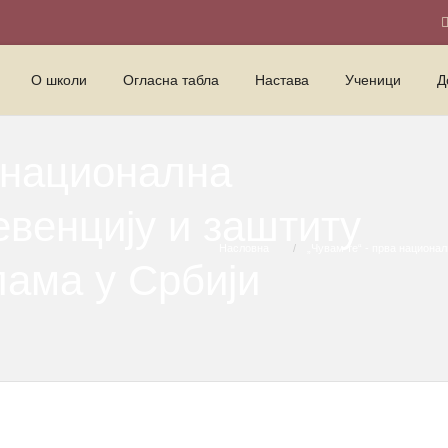
О школи
Огласна табла
Настава
Ученици
Д
а национална
венцију и заштиту
Насловна
„Чувам те“ - прва национа
лама у Србији