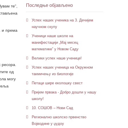
Последње објављено
увам те“,
остављена
Успех наших ученика на 3. Дечијем
научном скупу
а и према
Ученици наше школе на
манифестацији „Мај месец
математике” у Новом Саду
Велики успех наше ученице!
х ресора.
Успех наших ученица на Окружном
тите од
такмичењу из биологије
ола могу
Петaци шире еколошку свест
итеља
Пријем првака - Добро дошли у нашу
школу!
10. СОШОВ – Нови Сад
Регионално школско првенство
Војводине у џудоу