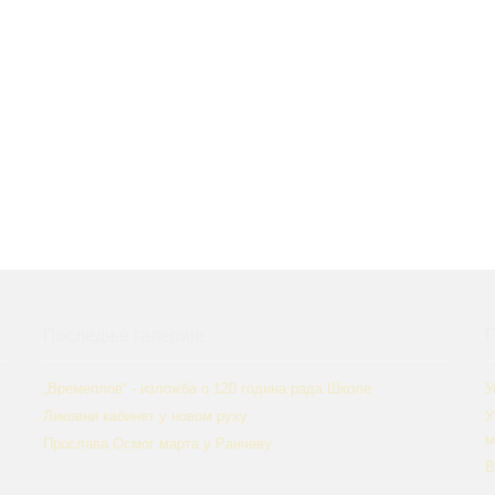
Последње галерије
П
„Времеплов“ - изложба о 120 година рада Школе
У
Ликовни кабинет у новом руху
У
м
Прослава Осмог марта у Ранчеву
В