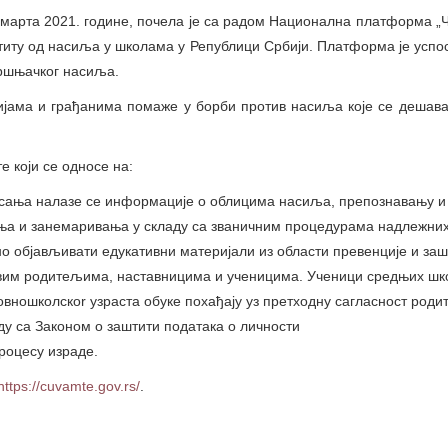
рта 2021. године, почела је са радом Национална платформа „Ч
титу од насиља у школама у Републици Србији. Платформа је усп
вршњачког насиља.
јама и грађанима помаже у борби против насиља које се дешав
који се односе на:
сања налазе се информације о облицима насиља, препознавању и
ња и занемаривања у складу са званичним процедурама надлежни
о објављивати едукативни материјали из области превенције и заш
вим родитељима, наставницима и ученицима. Ученици средњих шк
овношколскоr узраста обуке похађају уз претходну сагласност род
аду са Законом о заштити података о личности
процесу израде.
https://cuvamte.gov.rs/
.