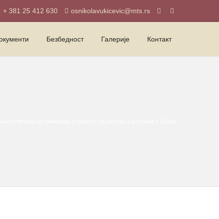
+ 381 25 412 630
osnikolavukicevic@mts.rs
окументи
Безбедност
Галерије
Контакт
лна платформа за превенцију и заштиту од насиља у школама у Србији