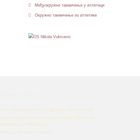
Међуокружно такмичење у атлетици
Окружно такмичење из атлетике
оследње објаве
спех наших ученика на 3. Дечијем научном скупу
ченици наше школе на манифестацији „Мај месец
атематике” у Новом Саду
елики успех наше ученице!